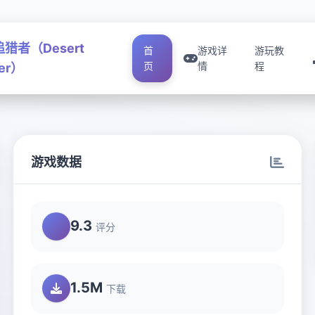
猎者（Desert
首
游戏详
游玩教
页
情
程
ker）
游戏数据
9.3
评分
1.5M
下载