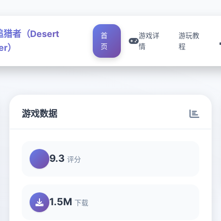
猎者（Desert
首
游戏详
游玩教
页
情
程
ker）
游戏数据
9.3
评分
1.5M
下载