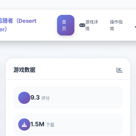
猎者（Desert
首
游戏详
操作指
页
情
南
ker）
游戏数据
9.3
评分
1.5M
下载