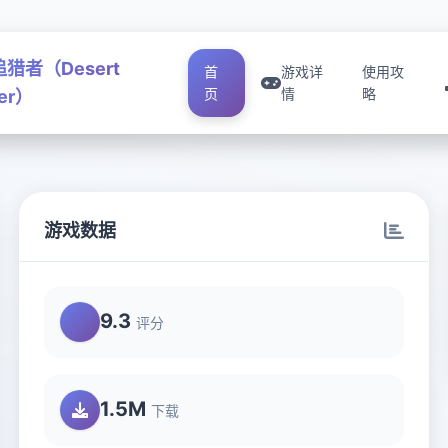
猎者（Desert
首
游戏详
使用攻
页
情
略
ker）
游戏数据
9.3
评分
1.5M
下载