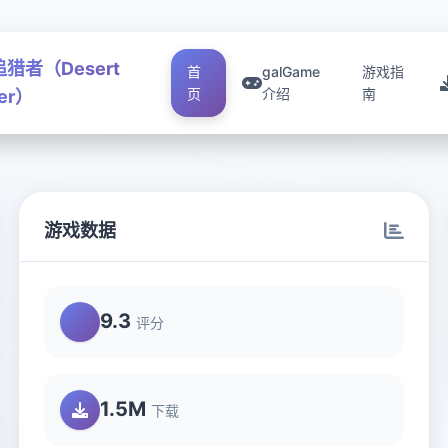
猎者（Desert
首
galGame
游戏指
页
介绍
南
ker）
游戏数据
9.3
评分
1.5M
下载