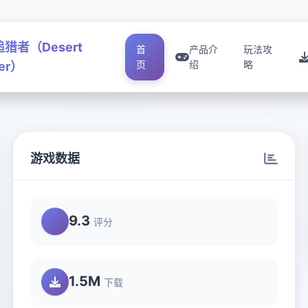
猎者（Desert
首
产品介
玩法攻
页
绍
略
ker）
游戏数据
9.3
评分
1.5M
下载