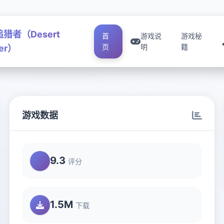
猎者（Desert
首
游戏说
游戏秘
页
明
籍
ker）
游戏数据
9.3
评分
1.5M
下载