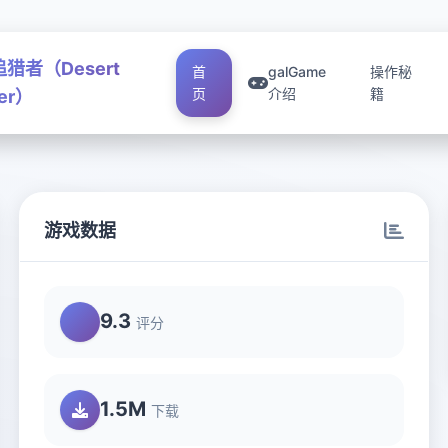
猎者（Desert
首
galGame
操作秘
页
介绍
籍
ker）
游戏数据
9.3
评分
1.5M
下载