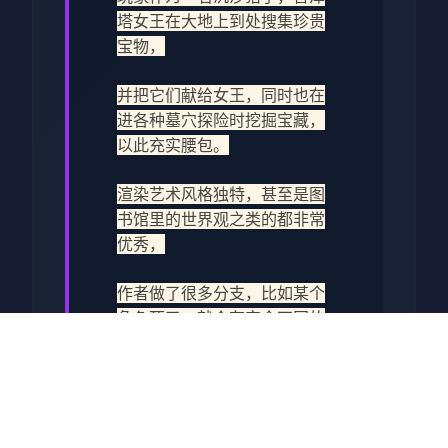
塔女王在大地上到处搜集珍贵
宝物，
并把它们献给女王，同时也在
进各种墓穴探险时挖掘宝藏，
以此充实腰包。
渲染艺术风格独特，甚至是图
书馆里的世界观之类的都非常
优秀，
作者做了很多分支，比如某个
角色死了，就会有完全不同的
剧情。
可能一段剧情会有六七种不同
的平行线，文本足足有一百六
十万